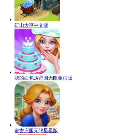
矿山大亨中文版
我的面包房帝国无限金币版
麦吉庄园无限星星版