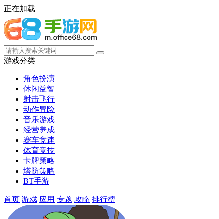
正在加载
游戏分类
角色扮演
休闲益智
射击飞行
动作冒险
音乐游戏
经营养成
赛车竞速
体育竞技
卡牌策略
塔防策略
BT手游
首页
游戏
应用
专题
攻略
排行榜