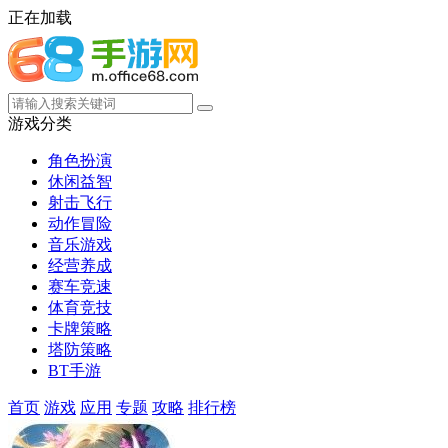
正在加载
游戏分类
角色扮演
休闲益智
射击飞行
动作冒险
音乐游戏
经营养成
赛车竞速
体育竞技
卡牌策略
塔防策略
BT手游
首页
游戏
应用
专题
攻略
排行榜