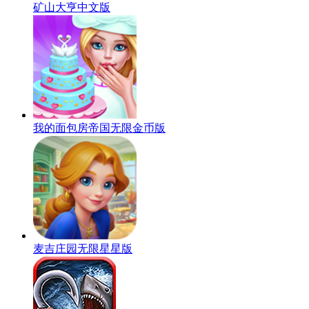
矿山大亨中文版
我的面包房帝国无限金币版
麦吉庄园无限星星版