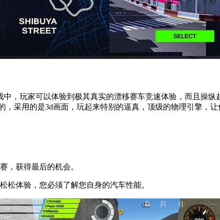
戏中，玩家可以体验到极其真实的漂移赛车竞速体验，而且操纵
的，采用的是3d画面，玩起来特别的逼真，顶级的物理引擎，让
比赛，获得最后的机会。
轻松松体验，您必须了解您自身的汽车性能。