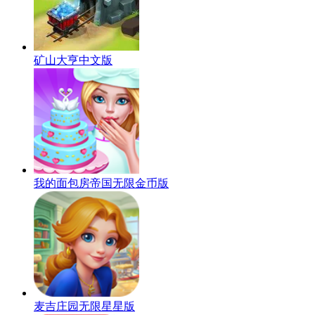
矿山大亨中文版
我的面包房帝国无限金币版
麦吉庄园无限星星版