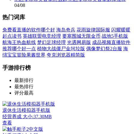
04/08
热门词库
免费看直播的软件哪个好
海岛奇兵
花雨旋律国际服
闪耀暖暖
起点读书
英雄联盟电竞经理
要塞围城无限金币
战地5手机版
航海王热血航线
梦幻足球经理
光遇网易版
成品视频直播软件
推荐哪个好一点
植物大战僵尸金坷垃版
偶像梦幻祭2台服
海
绵宝宝冒险果酱世界
夸克浏览器精简版
手游排行榜
最新排行
最热排行
评分最高
退休生活模拟器手机版
经营养成
大小:37.30MB
查看