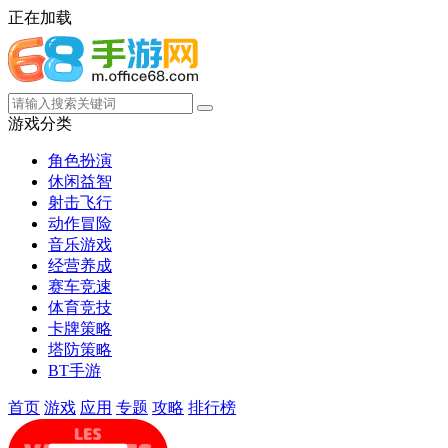
正在加载
游戏分类
角色扮演
休闲益智
射击飞行
动作冒险
音乐游戏
经营养成
赛车竞速
体育竞技
卡牌策略
塔防策略
BT手游
首页
游戏
应用
专题
攻略
排行榜