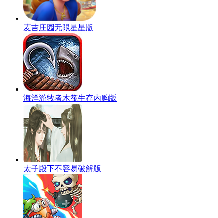
麦吉庄园无限星星版
海洋游牧者木筏生存内购版
太子殿下不容易破解版