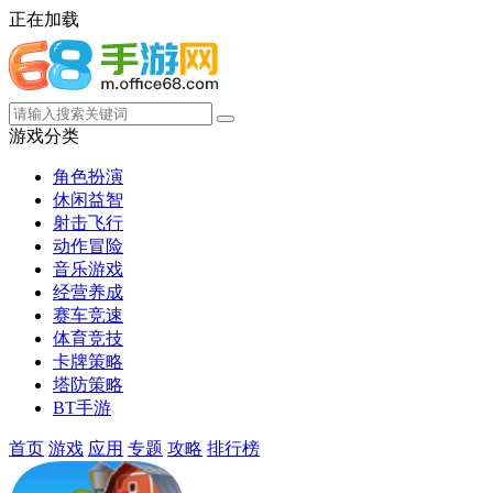
正在加载
游戏分类
角色扮演
休闲益智
射击飞行
动作冒险
音乐游戏
经营养成
赛车竞速
体育竞技
卡牌策略
塔防策略
BT手游
首页
游戏
应用
专题
攻略
排行榜