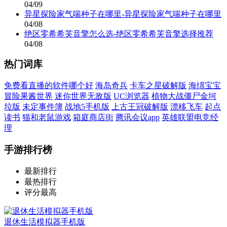
04/09
异星探险家气喘种子在哪里-异星探险家气喘种子在哪里
04/08
绝区零希希芙音擎怎么选-绝区零希希芙音擎选择推荐
04/08
热门词库
免费看直播的软件哪个好
海岛奇兵
卡车之星破解版
海绵宝宝
冒险果酱世界
迷你世界无敌版
UC浏览器
植物大战僵尸金坷
垃版
未定事件簿
战地5手机版
上古王冠破解版
漂移飞车
起点
读书
猫和老鼠游戏
箱庭商店街
腾讯会议app
英雄联盟电竞经
理
手游排行榜
最新排行
最热排行
评分最高
退休生活模拟器手机版