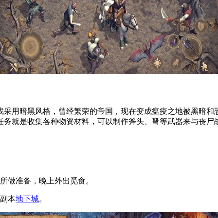
戏采用暗黑风格，曾经繁荣的帝国，现在变成瘟疫之地被黑暗和
任务就是收集各种物资材料，可以制作斧头、弩等武器来与丧尸
。
护所做准备，晚上外出觅食。
多副本
地下城
。