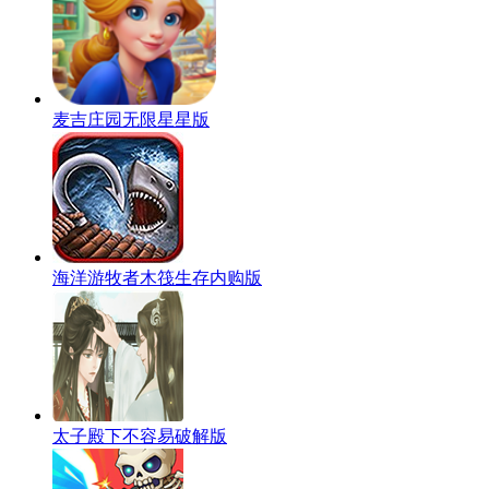
麦吉庄园无限星星版
海洋游牧者木筏生存内购版
太子殿下不容易破解版