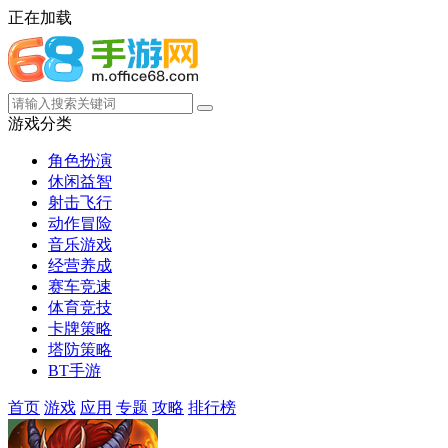
正在加载
游戏分类
角色扮演
休闲益智
射击飞行
动作冒险
音乐游戏
经营养成
赛车竞速
体育竞技
卡牌策略
塔防策略
BT手游
首页
游戏
应用
专题
攻略
排行榜