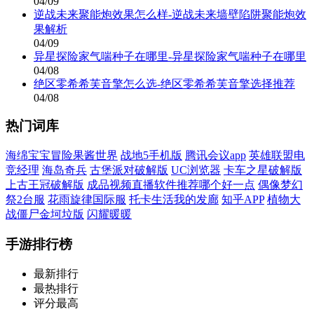
04/09
逆战未来聚能炮效果怎么样-逆战未来墙壁陷阱聚能炮效
果解析
04/09
异星探险家气喘种子在哪里-异星探险家气喘种子在哪里
04/08
绝区零希希芙音擎怎么选-绝区零希希芙音擎选择推荐
04/08
热门词库
海绵宝宝冒险果酱世界
战地5手机版
腾讯会议app
英雄联盟电
竞经理
海岛奇兵
古堡派对破解版
UC浏览器
卡车之星破解版
上古王冠破解版
成品视频直播软件推荐哪个好一点
偶像梦幻
祭2台服
花雨旋律国际服
托卡生活我的发廊
知乎APP
植物大
战僵尸金坷垃版
闪耀暖暖
手游排行榜
最新排行
最热排行
评分最高