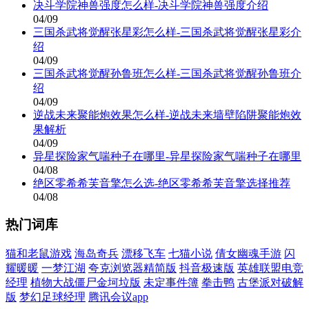
决斗学院神兽强度怎么样-决斗学院神兽强度介绍
04/09
三国杀武将觉醒张星彩怎么样-三国杀武将觉醒张星彩介
绍
04/09
三国杀武将觉醒孙鲁班怎么样-三国杀武将觉醒孙鲁班介
绍
04/09
逆战未来聚能炮效果怎么样-逆战未来墙壁陷阱聚能炮效
果解析
04/09
异星探险家气喘种子在哪里-异星探险家气喘种子在哪里
04/08
绝区零希希芙音擎怎么选-绝区零希希芙音擎选择推荐
04/08
热门词库
猫和老鼠游戏
海岛奇兵
漂移飞车
七猫小说
倩女幽魂手游
闪
耀暖暖
一梦江湖
夸克浏览器精简版
抖音极速版
英雄联盟电竞
经理
植物大战僵尸金坷垃版
未定事件簿
拳击鸭
古堡派对破解
版
梦幻足球经理
腾讯会议app