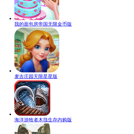
我的面包房帝国无限金币版
麦吉庄园无限星星版
海洋游牧者木筏生存内购版