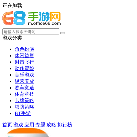
正在加载
游戏分类
角色扮演
休闲益智
射击飞行
动作冒险
音乐游戏
经营养成
赛车竞速
体育竞技
卡牌策略
塔防策略
BT手游
首页
游戏
应用
专题
攻略
排行榜