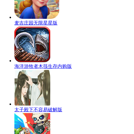
麦吉庄园无限星星版
海洋游牧者木筏生存内购版
太子殿下不容易破解版