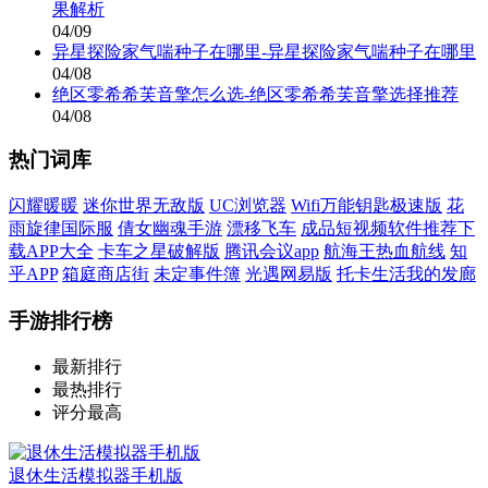
果解析
04/09
异星探险家气喘种子在哪里-异星探险家气喘种子在哪里
04/08
绝区零希希芙音擎怎么选-绝区零希希芙音擎选择推荐
04/08
热门词库
闪耀暖暖
迷你世界无敌版
UC浏览器
Wifi万能钥匙极速版
花
雨旋律国际服
倩女幽魂手游
漂移飞车
成品短视频软件推荐下
载APP大全
卡车之星破解版
腾讯会议app
航海王热血航线
知
乎APP
箱庭商店街
未定事件簿
光遇网易版
托卡生活我的发廊
手游排行榜
最新排行
最热排行
评分最高
退休生活模拟器手机版