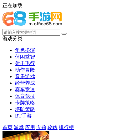
正在加载
游戏分类
角色扮演
休闲益智
射击飞行
动作冒险
音乐游戏
经营养成
赛车竞速
体育竞技
卡牌策略
塔防策略
BT手游
首页
游戏
应用
专题
攻略
排行榜