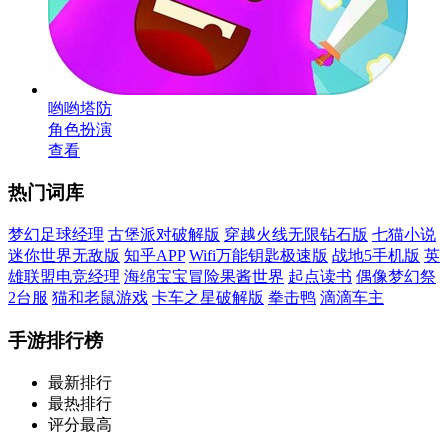
哟哟塔防
角色扮演
查看
热门词库
梦幻足球经理
古堡派对破解版
穿越火线无限钻石版
七猫小说
迷你世界无敌版
知乎APP
Wifi万能钥匙极速版
战地5手机版
英
雄联盟电竞经理
海绵宝宝冒险果酱世界
起点读书
偶像梦幻祭
2台服
猫和老鼠游戏
卡车之星破解版
拳击鸭
滴滴车主
手游排行榜
最新排行
最热排行
评分最高