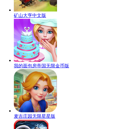
矿山大亨中文版
我的面包房帝国无限金币版
麦吉庄园无限星星版