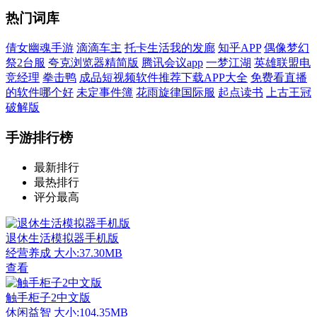
热门词库
倩女幽魂手游
滴滴车主
托卡生活我的发廊
知乎APP
偶像梦幻
祭2台服
夸克浏览器精简版
腾讯会议app
一梦江湖
英雄联盟电
竞经理
拳击鸭
成品短视频软件推荐下载APP大全
免费看直播
的软件哪个好
未定事件簿
花雨旋律国际服
起点读书
上古王冠
破解版
手游排行榜
最新排行
最热排行
评分最高
退休生活模拟器手机版
经营养成
大小:37.30MB
查看
触手柜子2中文版
休闲益智
大小:104.35MB