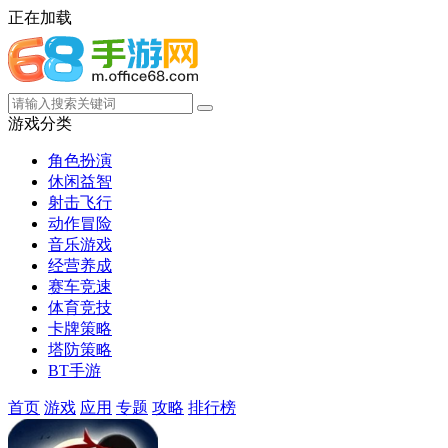
正在加载
游戏分类
角色扮演
休闲益智
射击飞行
动作冒险
音乐游戏
经营养成
赛车竞速
体育竞技
卡牌策略
塔防策略
BT手游
首页
游戏
应用
专题
攻略
排行榜