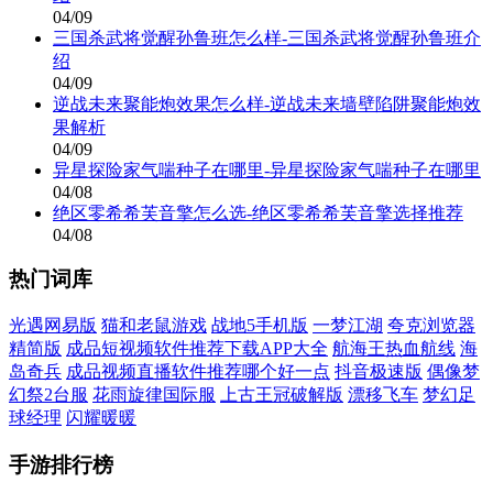
04/09
三国杀武将觉醒孙鲁班怎么样-三国杀武将觉醒孙鲁班介
绍
04/09
逆战未来聚能炮效果怎么样-逆战未来墙壁陷阱聚能炮效
果解析
04/09
异星探险家气喘种子在哪里-异星探险家气喘种子在哪里
04/08
绝区零希希芙音擎怎么选-绝区零希希芙音擎选择推荐
04/08
热门词库
光遇网易版
猫和老鼠游戏
战地5手机版
一梦江湖
夸克浏览器
精简版
成品短视频软件推荐下载APP大全
航海王热血航线
海
岛奇兵
成品视频直播软件推荐哪个好一点
抖音极速版
偶像梦
幻祭2台服
花雨旋律国际服
上古王冠破解版
漂移飞车
梦幻足
球经理
闪耀暖暖
手游排行榜