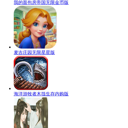
我的面包房帝国无限金币版
麦吉庄园无限星星版
海洋游牧者木筏生存内购版