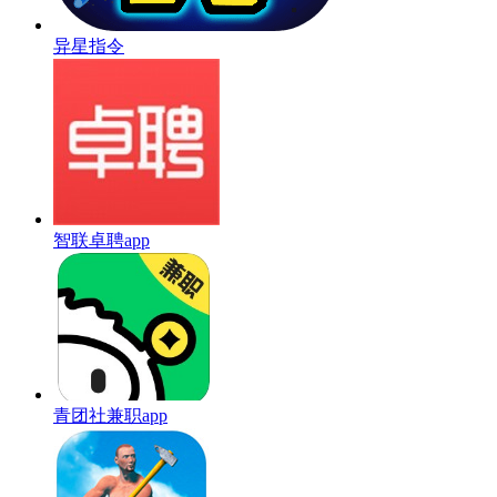
异星指令
智联卓聘app
青团社兼职app