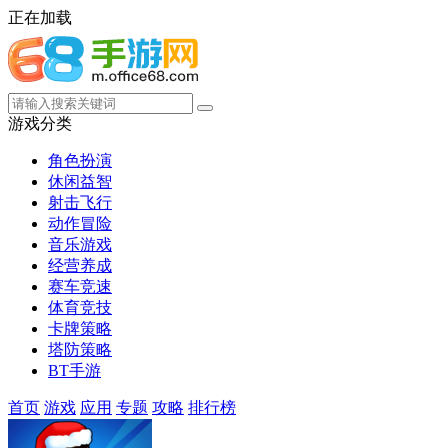
正在加载
游戏分类
角色扮演
休闲益智
射击飞行
动作冒险
音乐游戏
经营养成
赛车竞速
体育竞技
卡牌策略
塔防策略
BT手游
首页
游戏
应用
专题
攻略
排行榜