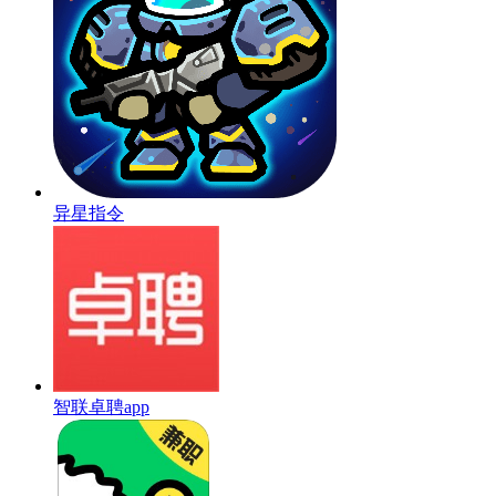
异星指令
智联卓聘app