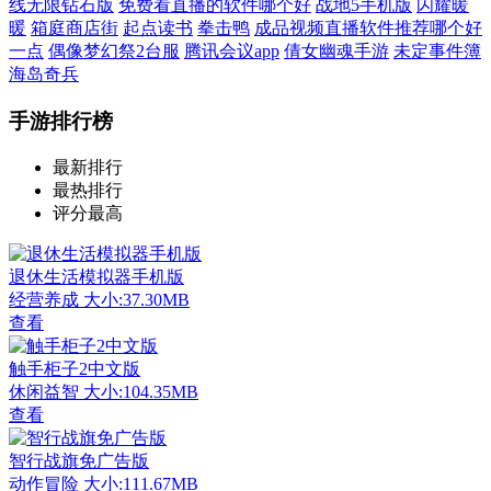
线无限钻石版
免费看直播的软件哪个好
战地5手机版
闪耀暖
暖
箱庭商店街
起点读书
拳击鸭
成品视频直播软件推荐哪个好
一点
偶像梦幻祭2台服
腾讯会议app
倩女幽魂手游
未定事件簿
海岛奇兵
手游排行榜
最新排行
最热排行
评分最高
退休生活模拟器手机版
经营养成
大小:37.30MB
查看
触手柜子2中文版
休闲益智
大小:104.35MB
查看
智行战旗免广告版
动作冒险
大小:111.67MB