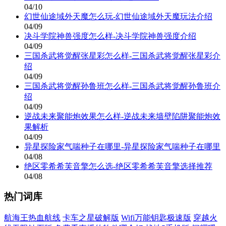
04/10
幻世仙途域外天魔怎么玩-幻世仙途域外天魔玩法介绍
04/09
决斗学院神兽强度怎么样-决斗学院神兽强度介绍
04/09
三国杀武将觉醒张星彩怎么样-三国杀武将觉醒张星彩介
绍
04/09
三国杀武将觉醒孙鲁班怎么样-三国杀武将觉醒孙鲁班介
绍
04/09
逆战未来聚能炮效果怎么样-逆战未来墙壁陷阱聚能炮效
果解析
04/09
异星探险家气喘种子在哪里-异星探险家气喘种子在哪里
04/08
绝区零希希芙音擎怎么选-绝区零希希芙音擎选择推荐
04/08
热门词库
航海王热血航线
卡车之星破解版
Wifi万能钥匙极速版
穿越火