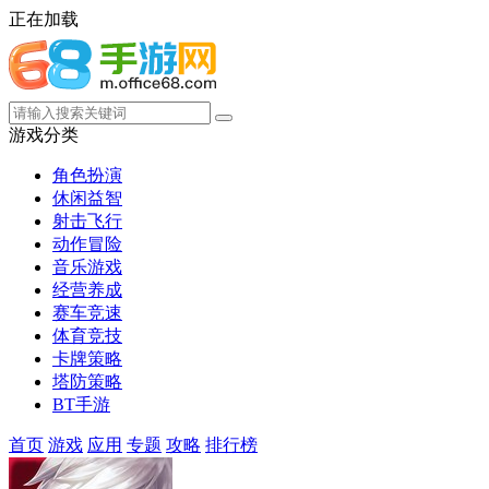
正在加载
游戏分类
角色扮演
休闲益智
射击飞行
动作冒险
音乐游戏
经营养成
赛车竞速
体育竞技
卡牌策略
塔防策略
BT手游
首页
游戏
应用
专题
攻略
排行榜