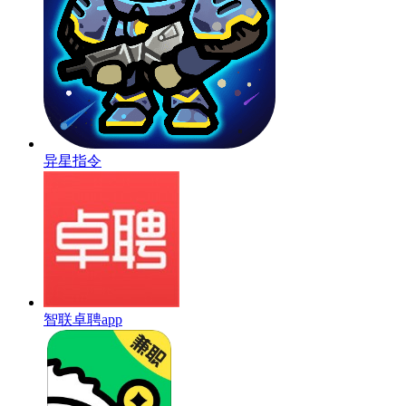
异星指令
智联卓聘app