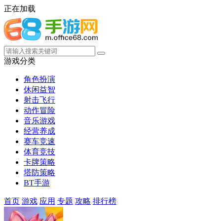
正在加载
游戏分类
角色扮演
休闲益智
射击飞行
动作冒险
音乐游戏
经营养成
赛车竞速
体育竞技
卡牌策略
塔防策略
BT手游
首页
游戏
应用
专题
攻略
排行榜