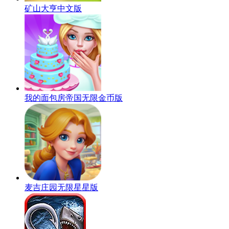
矿山大亨中文版
我的面包房帝国无限金币版
麦吉庄园无限星星版