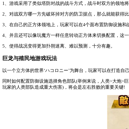
1、游戏采用了类似塔防对战的战斗方式，战斗时双方的领地
2、对战双方哪一方先破坏掉对方的防卫据点，那么就能获得
3、在自己的正方体领地上，玩家可以在4个面布置防御设施和
4、并且还可以像玩魔方一样任意转动正方体来切换配置，这
5、使得战况变得更加扑朔迷离、难以预测，十分有趣。
巨龙与殖民地游戏玩法
以一个立方体的世界‘ハコロニー’为舞台，玩家可以在打造自
同时如何配置防御设施选择角色部队(举例来说，人类>大炮>
玩家的人类部队造成重大伤害)，将会是左右胜败的重要关键!