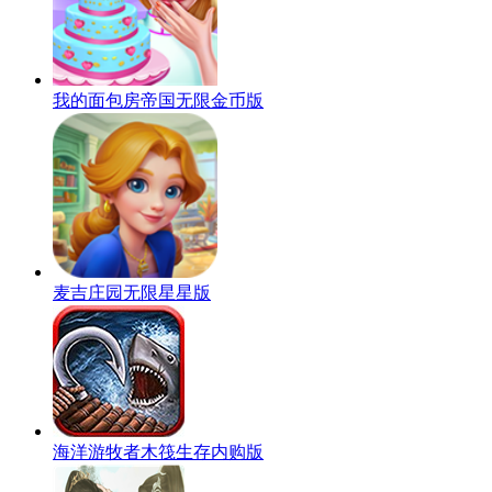
我的面包房帝国无限金币版
麦吉庄园无限星星版
海洋游牧者木筏生存内购版