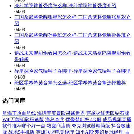
决斗学院神兽强度怎么样-决斗学院神兽强度介绍
04/09
三国杀武将觉醒张星彩怎么样-三国杀武将觉醒张星彩介
绍
04/09
三国杀武将觉醒孙鲁班怎么样-三国杀武将觉醒孙鲁班介
绍
04/09
逆战未来聚能炮效果怎么样-逆战未来墙壁陷阱聚能炮效
果解析
04/09
异星探险家气喘种子在哪里-异星探险家气喘种子在哪里
04/08
绝区零希希芙音擎怎么选-绝区零希希芙音擎选择推荐
04/08
热门词库
航海王热血航线
海绵宝宝冒险果酱世界
穿越火线无限钻石版
Wifi万能钥匙极速版
海岛奇兵
偶像梦幻祭2台服
成品视频直播
软件推荐哪个好一点
箱庭商店街
夸克浏览器精简版
抖音极速
版
战地5手机版
英雄联盟电竞经理
知乎APP
梦幻足球经理
古