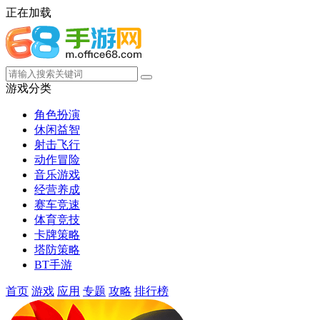
正在加载
游戏分类
角色扮演
休闲益智
射击飞行
动作冒险
音乐游戏
经营养成
赛车竞速
体育竞技
卡牌策略
塔防策略
BT手游
首页
游戏
应用
专题
攻略
排行榜