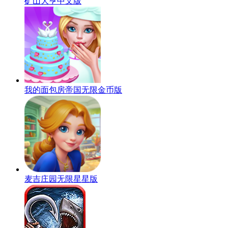
矿山大亨中文版
我的面包房帝国无限金币版
麦吉庄园无限星星版