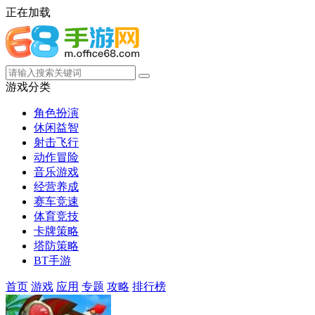
正在加载
游戏分类
角色扮演
休闲益智
射击飞行
动作冒险
音乐游戏
经营养成
赛车竞速
体育竞技
卡牌策略
塔防策略
BT手游
首页
游戏
应用
专题
攻略
排行榜