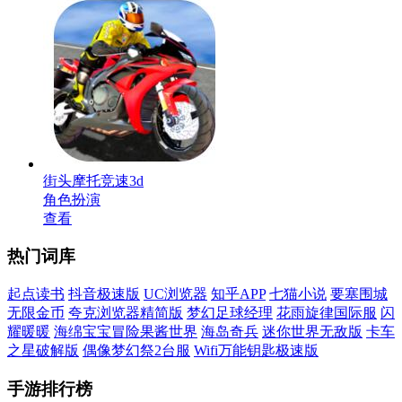
街头摩托竞速3d
角色扮演
查看
热门词库
起点读书
抖音极速版
UC浏览器
知乎APP
七猫小说
要塞围城
无限金币
夸克浏览器精简版
梦幻足球经理
花雨旋律国际服
闪
耀暖暖
海绵宝宝冒险果酱世界
海岛奇兵
迷你世界无敌版
卡车
之星破解版
偶像梦幻祭2台服
Wifi万能钥匙极速版
手游排行榜