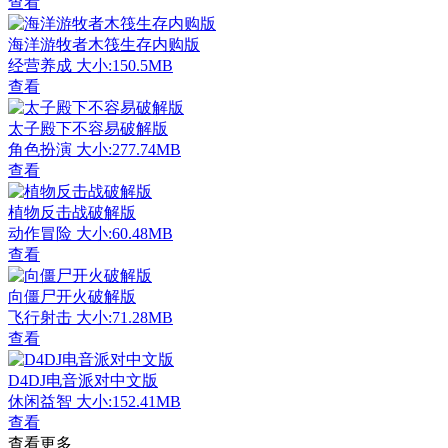
查看
海洋游牧者木筏生存内购版
经营养成
大小:150.5MB
查看
太子殿下不容易破解版
角色扮演
大小:277.74MB
查看
植物反击战破解版
动作冒险
大小:60.48MB
查看
向僵尸开火破解版
飞行射击
大小:71.28MB
查看
D4DJ电音派对中文版
休闲益智
大小:152.41MB
查看
查看更多