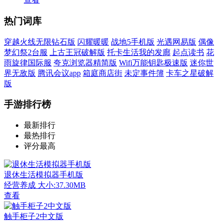
热门词库
穿越火线无限钻石版
闪耀暖暖
战地5手机版
光遇网易版
偶像
梦幻祭2台服
上古王冠破解版
托卡生活我的发廊
起点读书
花
雨旋律国际服
夸克浏览器精简版
Wifi万能钥匙极速版
迷你世
界无敌版
腾讯会议app
箱庭商店街
未定事件簿
卡车之星破解
版
手游排行榜
最新排行
最热排行
评分最高
退休生活模拟器手机版
经营养成
大小:37.30MB
查看
触手柜子2中文版