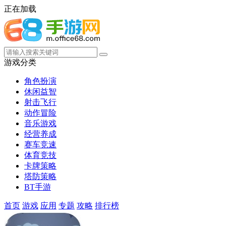
正在加载
游戏分类
角色扮演
休闲益智
射击飞行
动作冒险
音乐游戏
经营养成
赛车竞速
体育竞技
卡牌策略
塔防策略
BT手游
首页
游戏
应用
专题
攻略
排行榜