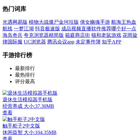
热门词库
光遇网易版
植物大战僵尸金坷垃版
倩女幽魂手游
航海王热血
航线
一梦江湖
抖音极速版
成品视频直播软件推荐哪个好一点
海岛奇兵
夸克浏览器精简版
箱庭商店街
猫和老鼠游戏
花雨旋
律国际服
UC浏览器
腾讯会议app
未定事件簿
知乎APP
手游排行榜
最新排行
最热排行
评分最高
退休生活模拟器手机版
经营养成
大小:37.30MB
查看
触手柜子2中文版
休闲益智
大小:104.35MB
查看