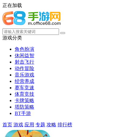
正在加载
游戏分类
角色扮演
休闲益智
射击飞行
动作冒险
音乐游戏
经营养成
赛车竞速
体育竞技
卡牌策略
塔防策略
BT手游
首页
游戏
应用
专题
攻略
排行榜