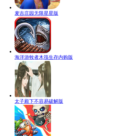
麦吉庄园无限星星版
海洋游牧者木筏生存内购版
太子殿下不容易破解版