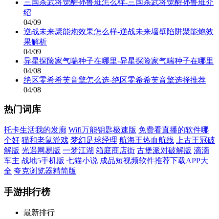
三国杀武将觉醒孙鲁班怎么样-三国杀武将觉醒孙鲁班介
绍
04/09
逆战未来聚能炮效果怎么样-逆战未来墙壁陷阱聚能炮效
果解析
04/09
异星探险家气喘种子在哪里-异星探险家气喘种子在哪里
04/08
绝区零希希芙音擎怎么选-绝区零希希芙音擎选择推荐
04/08
热门词库
托卡生活我的发廊
Wifi万能钥匙极速版
免费看直播的软件哪
个好
猫和老鼠游戏
梦幻足球经理
航海王热血航线
上古王冠破
解版
光遇网易版
一梦江湖
箱庭商店街
古堡派对破解版
滴滴
车主
战地5手机版
七猫小说
成品短视频软件推荐下载APP大
全
夸克浏览器精简版
手游排行榜
最新排行