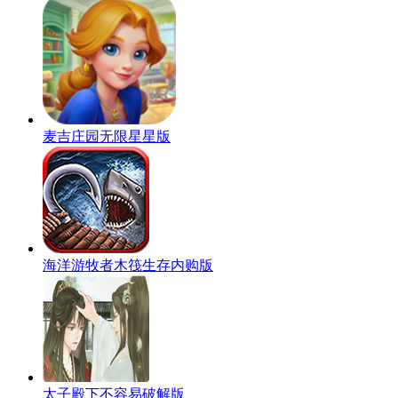
麦吉庄园无限星星版
海洋游牧者木筏生存内购版
太子殿下不容易破解版