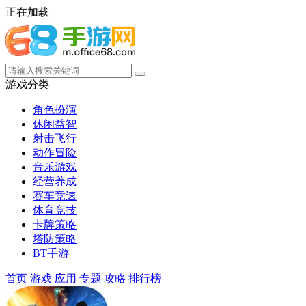
正在加载
游戏分类
角色扮演
休闲益智
射击飞行
动作冒险
音乐游戏
经营养成
赛车竞速
体育竞技
卡牌策略
塔防策略
BT手游
首页
游戏
应用
专题
攻略
排行榜