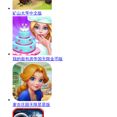
矿山大亨中文版
我的面包房帝国无限金币版
麦吉庄园无限星星版