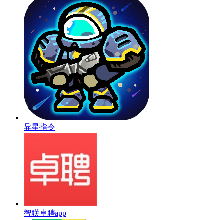
异星指令
智联卓聘app