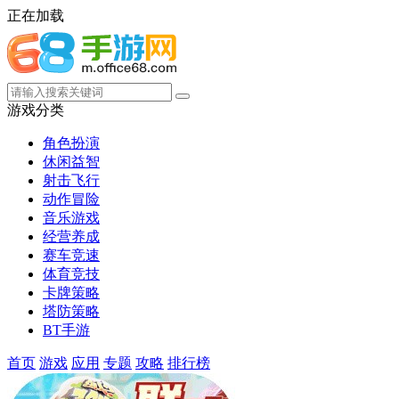
正在加载
游戏分类
角色扮演
休闲益智
射击飞行
动作冒险
音乐游戏
经营养成
赛车竞速
体育竞技
卡牌策略
塔防策略
BT手游
首页
游戏
应用
专题
攻略
排行榜