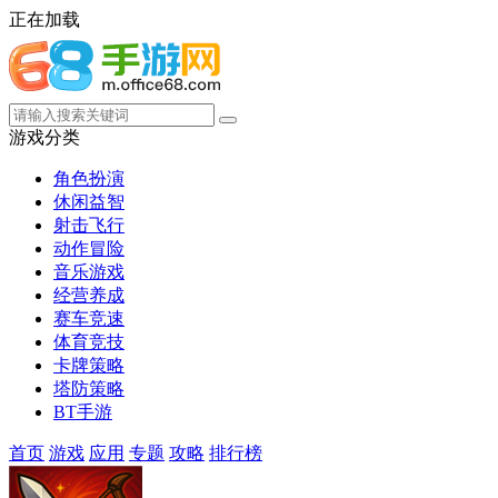
正在加载
游戏分类
角色扮演
休闲益智
射击飞行
动作冒险
音乐游戏
经营养成
赛车竞速
体育竞技
卡牌策略
塔防策略
BT手游
首页
游戏
应用
专题
攻略
排行榜