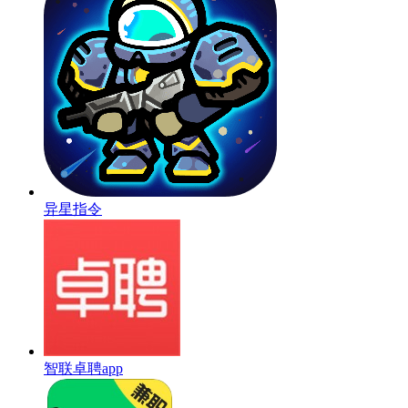
异星指令
智联卓聘app