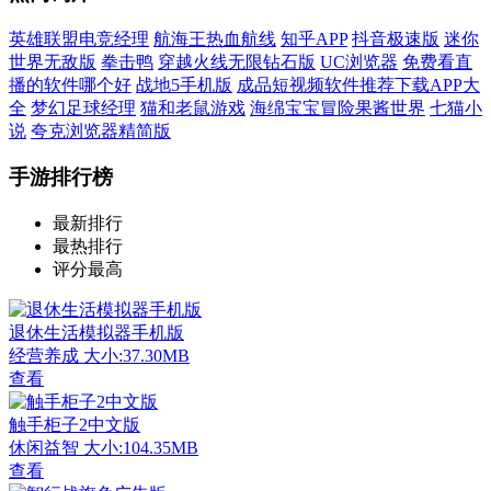
英雄联盟电竞经理
航海王热血航线
知乎APP
抖音极速版
迷你
世界无敌版
拳击鸭
穿越火线无限钻石版
UC浏览器
免费看直
播的软件哪个好
战地5手机版
成品短视频软件推荐下载APP大
全
梦幻足球经理
猫和老鼠游戏
海绵宝宝冒险果酱世界
七猫小
说
夸克浏览器精简版
手游排行榜
最新排行
最热排行
评分最高
退休生活模拟器手机版
经营养成
大小:37.30MB
查看
触手柜子2中文版
休闲益智
大小:104.35MB
查看