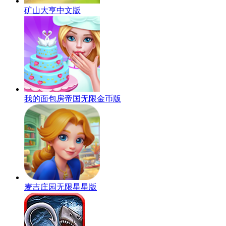
矿山大亨中文版
我的面包房帝国无限金币版
麦吉庄园无限星星版