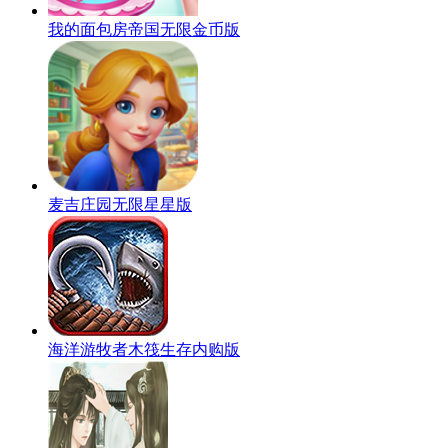
我的面包房帝国无限金币版
麦吉庄园无限星星版
海洋游牧者木筏生存内购版