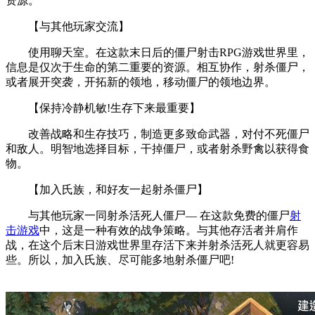
资源。
【与其他玩家交流】
使用聊天室。在这款末日后的僵尸射击RPG游戏世界里，
信息是仅次于生命的第二重要的资源。相互协作，射杀僵尸，
或者展开突袭，开拓新的领地，移动僵尸的领地边界。
【保持冷静机敏!生存下来最重要】
改善战略和生存技巧，制造更多致命武器，对付不死僵尸
和敌人。明智地选择目标，干掉僵尸，或者射杀野禽以获得食
物。
【加入氏族，和好友一起射杀僵尸】
与其他玩家一同射杀活死人僵尸— 在这款免费的僵尸
射
击游戏
中，这是一种有效的战争策略。与其他存活者并肩作
战，在这个后末日游戏世界里存活下来并射杀活死人就更容易
些。所以，加入氏族、尽可能多地射杀僵尸吧!