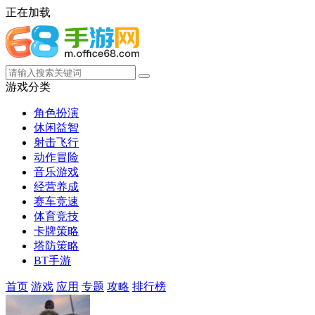
正在加载
游戏分类
角色扮演
休闲益智
射击飞行
动作冒险
音乐游戏
经营养成
赛车竞速
体育竞技
卡牌策略
塔防策略
BT手游
首页
游戏
应用
专题
攻略
排行榜