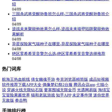
绍
04/09
三国杀武将觉醒孙鲁班怎么样-三国杀武将觉醒孙鲁班介
绍
04/09
逆战未来聚能炮效果怎么样-逆战未来墙壁陷阱聚能炮效
果解析
04/09
异星探险家气喘种子在哪里-异星探险家气喘种子在哪里
04/08
绝区零希希芙音擎怎么选-绝区零希希芙音擎选择推荐
04/08
热门词库
航海王热血航线
倩女幽魂手游
夸克浏览器精简版
成品短视频
软件推荐下载APP大全
偶像梦幻祭2台服
腾讯会议app
七猫小
说
穿越火线无限钻石版
要塞围城无限金币
光遇网易版
海绵宝
宝冒险果酱世界
猫和老鼠游戏
知乎APP
未定事件簿
迷你世界
无敌版
拳击鸭
手游排行榜