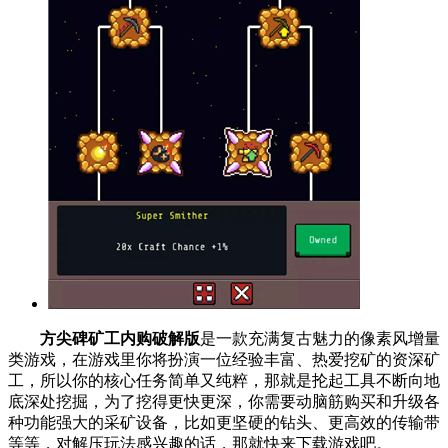
方尖碑矿工内购破解版
是一款充满复古魅力的像素风增量
类游戏，在游戏里你将扮演一位经验丰富、热爱挖矿的资深矿
工，所以你的核心任务简单又纯粹，那就是抡起工具不断向地
底深处挖掘，为了挖得更快更深，你需要动脑筋购买和升级各
种功能强大的采矿设备，比如更坚硬的钻头、更高效的传输带
等等，对解压玩法感兴趣的话，那就快来下载游戏吧。