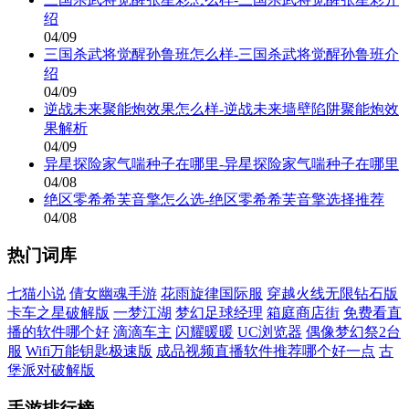
绍
04/09
三国杀武将觉醒孙鲁班怎么样-三国杀武将觉醒孙鲁班介
绍
04/09
逆战未来聚能炮效果怎么样-逆战未来墙壁陷阱聚能炮效
果解析
04/09
异星探险家气喘种子在哪里-异星探险家气喘种子在哪里
04/08
绝区零希希芙音擎怎么选-绝区零希希芙音擎选择推荐
04/08
热门词库
七猫小说
倩女幽魂手游
花雨旋律国际服
穿越火线无限钻石版
卡车之星破解版
一梦江湖
梦幻足球经理
箱庭商店街
免费看直
播的软件哪个好
滴滴车主
闪耀暖暖
UC浏览器
偶像梦幻祭2台
服
Wifi万能钥匙极速版
成品视频直播软件推荐哪个好一点
古
堡派对破解版
手游排行榜