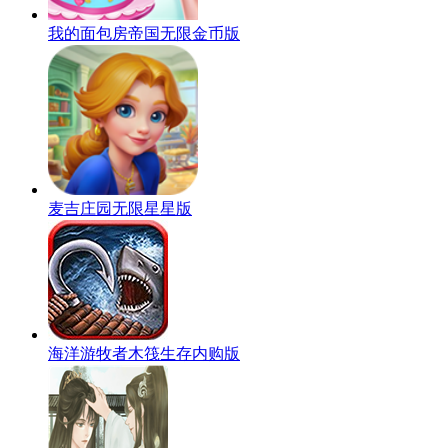
我的面包房帝国无限金币版
麦吉庄园无限星星版
海洋游牧者木筏生存内购版