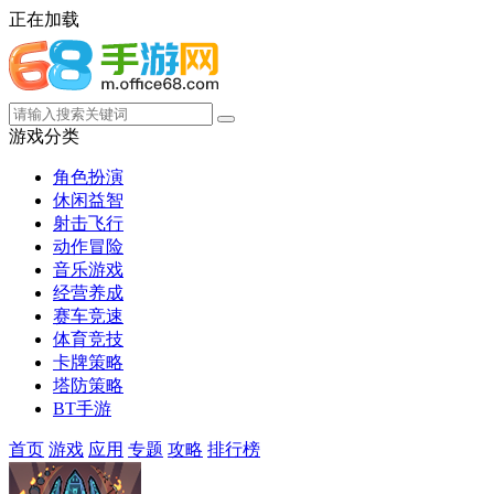
正在加载
游戏分类
角色扮演
休闲益智
射击飞行
动作冒险
音乐游戏
经营养成
赛车竞速
体育竞技
卡牌策略
塔防策略
BT手游
首页
游戏
应用
专题
攻略
排行榜