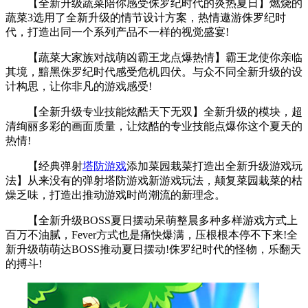
【全新升级蔬菜陪你感受侏罗纪时代的炎热夏日】燃烧的
蔬菜3选用了全新升级的情节设计方案，热情遨游侏罗纪时
代，打造出同一个系列产品不一样的视觉盛宴!
【蔬菜大家族对战萌凶霸王龙点爆热情】霸王龙使你亲临
其境，黯黑侏罗纪时代感受危机四伏。与众不同全新升级的设
计构思，让你非凡的游戏感受!
【全新升级专业技能炫酷天下无双】全新升级的模块，超
清绚丽多彩的画面质量，让炫酷的专业技能点爆你这个夏天的
热情!
【经典弹射
塔防游戏
添加菜园栽菜打造出全新升级游戏玩
法】从来没有的弹射塔防游戏新游戏玩法，颠复菜园栽菜的枯
燥乏味，打造出推动游戏时尚潮流的新理念。
【全新升级BOSS夏日摆动呆萌整晨多种多样游戏方式上
百万不油腻，Fever方式也是痛快爆满，压根根本停不下来!全
新升级萌萌达BOSS推动夏日摆动!侏罗纪时代的怪物，乐翻天
的搏斗!