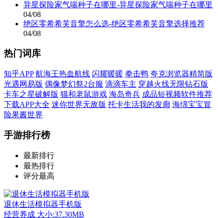
异星探险家气喘种子在哪里-异星探险家气喘种子在哪里
04/08
绝区零希希芙音擎怎么选-绝区零希希芙音擎选择推荐
04/08
热门词库
知乎APP
航海王热血航线
闪耀暖暖
拳击鸭
夸克浏览器精简版
光遇网易版
偶像梦幻祭2台服
滴滴车主
穿越火线无限钻石版
卡车之星破解版
猫和老鼠游戏
海岛奇兵
成品短视频软件推荐
下载APP大全
迷你世界无敌版
托卡生活我的发廊
海绵宝宝冒
险果酱世界
手游排行榜
最新排行
最热排行
评分最高
退休生活模拟器手机版
经营养成
大小:37.30MB