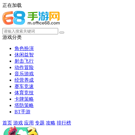
正在加载
游戏分类
角色扮演
休闲益智
射击飞行
动作冒险
音乐游戏
经营养成
赛车竞速
体育竞技
卡牌策略
塔防策略
BT手游
首页
游戏
应用
专题
攻略
排行榜