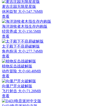
麦吉庄园无限星星版
休闲益智
大小:547.76MB
查看
海洋游牧者木筏生存内购版
经营养成
大小:150.5MB
查看
太子殿下不容易破解版
角色扮演
大小:277.74MB
查看
植物反击战破解版
动作冒险
大小:60.48MB
查看
向僵尸开火破解版
飞行射击
大小:71.28MB
查看
D4DJ电音派对中文版