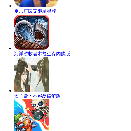
麦吉庄园无限星星版
海洋游牧者木筏生存内购版
太子殿下不容易破解版