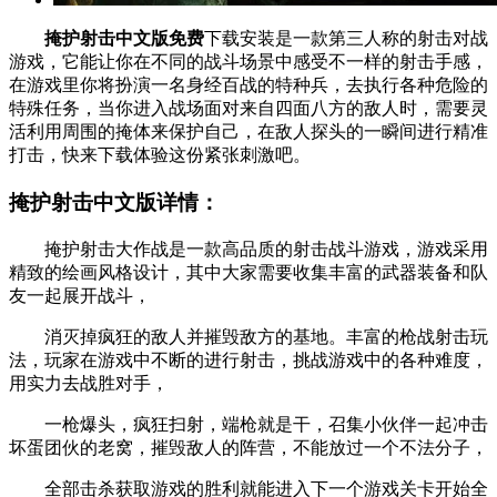
掩护射击中文版免费
下载安装是一款第三人称的射击对战
游戏，它能让你在不同的战斗场景中感受不一样的射击手感，
在游戏里你将扮演一名身经百战的特种兵，去执行各种危险的
特殊任务，当你进入战场面对来自四面八方的敌人时，需要灵
活利用周围的掩体来保护自己，在敌人探头的一瞬间进行精准
打击，快来下载体验这份紧张刺激吧。
掩护射击中文版详情：
掩护射击大作战是一款高品质的射击战斗游戏，游戏采用
精致的绘画风格设计，其中大家需要收集丰富的武器装备和队
友一起展开战斗，
消灭掉疯狂的敌人并摧毁敌方的基地。丰富的枪战射击玩
法，玩家在游戏中不断的进行射击，挑战游戏中的各种难度，
用实力去战胜对手，
一枪爆头，疯狂扫射，端枪就是干，召集小伙伴一起冲击
坏蛋团伙的老窝，摧毁敌人的阵营，不能放过一个不法分子，
全部击杀获取游戏的胜利就能进入下一个游戏关卡开始全