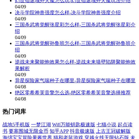
幻世仙途域外天魔怎么玩-幻世仙途域外天魔玩法介绍
04/09
决斗学院神兽强度怎么样-决斗学院神兽强度介绍
04/09
三国杀武将觉醒张星彩怎么样-三国杀武将觉醒张星彩介
绍
04/09
三国杀武将觉醒孙鲁班怎么样-三国杀武将觉醒孙鲁班介
绍
04/09
逆战未来聚能炮效果怎么样-逆战未来墙壁陷阱聚能炮效
果解析
04/09
异星探险家气喘种子在哪里-异星探险家气喘种子在哪里
04/08
绝区零希希芙音擎怎么选-绝区零希希芙音擎选择推荐
04/08
热门词库
战地5手机版
一梦江湖
Wifi万能钥匙极速版
七猫小说
起点读
书
要塞围城无限金币
知乎APP
抖音极速版
上古王冠破解版
海绵宝宝冒险果酱世界
猫和老鼠游戏
穿越火线无限钻石版
未