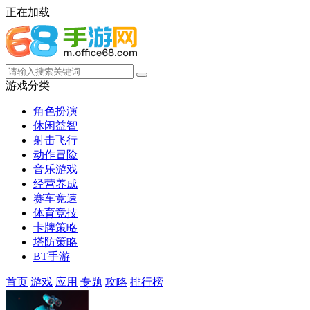
正在加载
游戏分类
角色扮演
休闲益智
射击飞行
动作冒险
音乐游戏
经营养成
赛车竞速
体育竞技
卡牌策略
塔防策略
BT手游
首页
游戏
应用
专题
攻略
排行榜