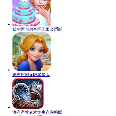
我的面包房帝国无限金币版
麦吉庄园无限星星版
海洋游牧者木筏生存内购版