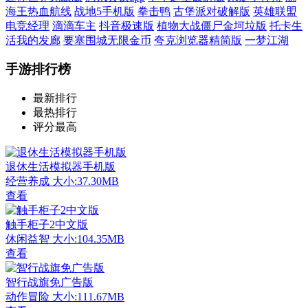
海王热血航线
战地5手机版
拳击鸭
古堡派对破解版
英雄联盟
电竞经理
滴滴车主
抖音极速版
植物大战僵尸金坷垃版
托卡生
活我的发廊
要塞围城无限金币
夸克浏览器精简版
一梦江湖
手游排行榜
最新排行
最热排行
评分最高
退休生活模拟器手机版
经营养成
大小:37.30MB
查看
触手柜子2中文版
休闲益智
大小:104.35MB
查看
智行战旗免广告版
动作冒险
大小:111.67MB