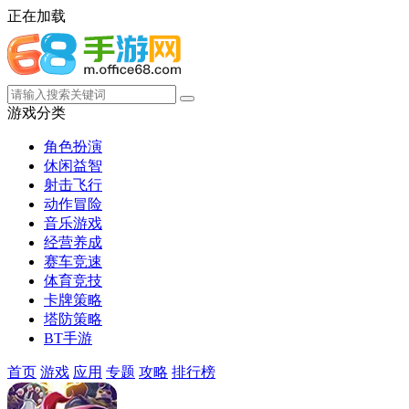
正在加载
游戏分类
角色扮演
休闲益智
射击飞行
动作冒险
音乐游戏
经营养成
赛车竞速
体育竞技
卡牌策略
塔防策略
BT手游
首页
游戏
应用
专题
攻略
排行榜