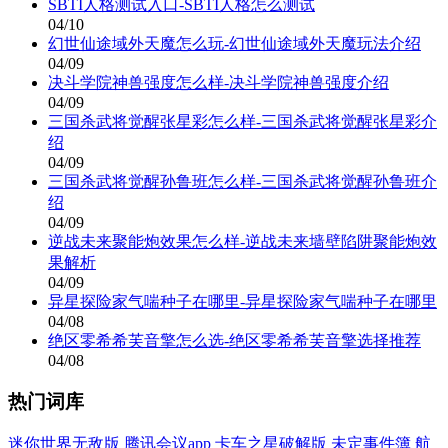
SBTI人格测试入口-SBTI人格怎么测试
04/10
幻世仙途域外天魔怎么玩-幻世仙途域外天魔玩法介绍
04/09
决斗学院神兽强度怎么样-决斗学院神兽强度介绍
04/09
三国杀武将觉醒张星彩怎么样-三国杀武将觉醒张星彩介
绍
04/09
三国杀武将觉醒孙鲁班怎么样-三国杀武将觉醒孙鲁班介
绍
04/09
逆战未来聚能炮效果怎么样-逆战未来墙壁陷阱聚能炮效
果解析
04/09
异星探险家气喘种子在哪里-异星探险家气喘种子在哪里
04/08
绝区零希希芙音擎怎么选-绝区零希希芙音擎选择推荐
04/08
热门词库
迷你世界无敌版
腾讯会议app
卡车之星破解版
未定事件簿
航