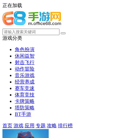
正在加载
游戏分类
角色扮演
休闲益智
射击飞行
动作冒险
音乐游戏
经营养成
赛车竞速
体育竞技
卡牌策略
塔防策略
BT手游
首页
游戏
应用
专题
攻略
排行榜