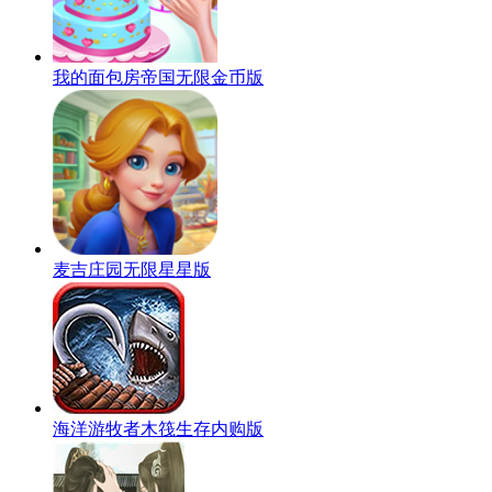
我的面包房帝国无限金币版
麦吉庄园无限星星版
海洋游牧者木筏生存内购版