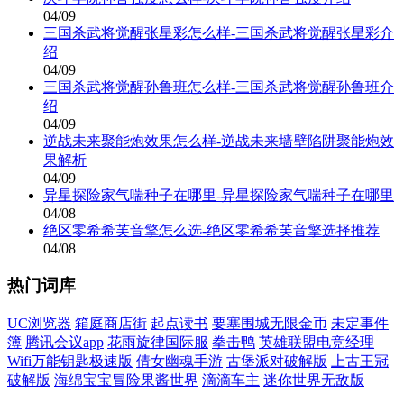
04/09
三国杀武将觉醒张星彩怎么样-三国杀武将觉醒张星彩介
绍
04/09
三国杀武将觉醒孙鲁班怎么样-三国杀武将觉醒孙鲁班介
绍
04/09
逆战未来聚能炮效果怎么样-逆战未来墙壁陷阱聚能炮效
果解析
04/09
异星探险家气喘种子在哪里-异星探险家气喘种子在哪里
04/08
绝区零希希芙音擎怎么选-绝区零希希芙音擎选择推荐
04/08
热门词库
UC浏览器
箱庭商店街
起点读书
要塞围城无限金币
未定事件
簿
腾讯会议app
花雨旋律国际服
拳击鸭
英雄联盟电竞经理
Wifi万能钥匙极速版
倩女幽魂手游
古堡派对破解版
上古王冠
破解版
海绵宝宝冒险果酱世界
滴滴车主
迷你世界无敌版