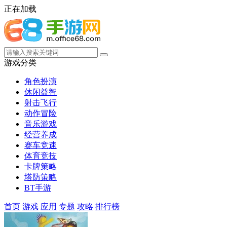
正在加载
游戏分类
角色扮演
休闲益智
射击飞行
动作冒险
音乐游戏
经营养成
赛车竞速
体育竞技
卡牌策略
塔防策略
BT手游
首页
游戏
应用
专题
攻略
排行榜