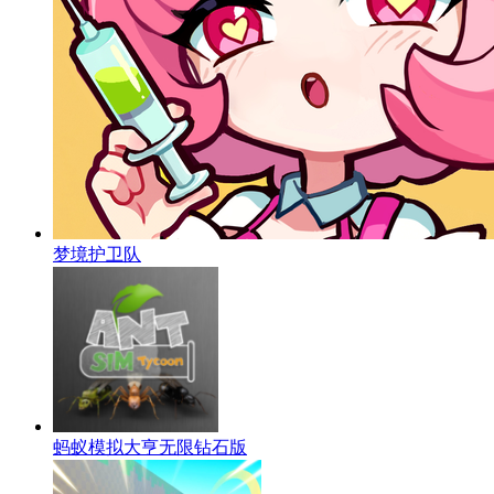
梦境护卫队
蚂蚁模拟大亨无限钻石版