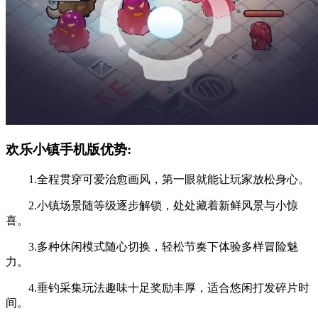
欢乐小镇手机版优势:
1.全程贯穿可爱治愈画风，第一眼就能让玩家放松身心。
2.小镇场景随等级逐步解锁，处处藏着新鲜风景与小惊
喜。
3.多种休闲模式随心切换，轻松节奏下体验多样冒险魅
力。
4.垂钓采集玩法趣味十足奖励丰厚，适合悠闲打发碎片时
间。