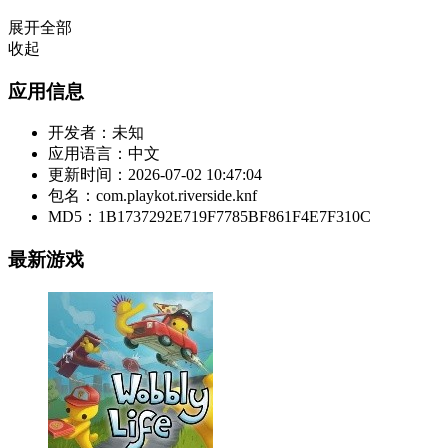
展开全部
收起
应用信息
开发者：
未知
应用语言：
中文
更新时间：
2026-07-02 10:47:04
包名：
com.playkot.riverside.knf
MD5：
1B1737292E719F7785BF861F4E7F310C
最新游戏