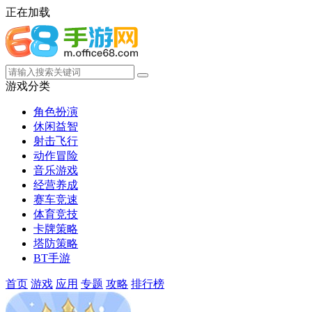
正在加载
游戏分类
角色扮演
休闲益智
射击飞行
动作冒险
音乐游戏
经营养成
赛车竞速
体育竞技
卡牌策略
塔防策略
BT手游
首页
游戏
应用
专题
攻略
排行榜