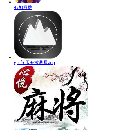
心如棋牌
gps气压海拔测量app