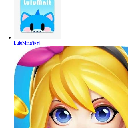
LuluMintr软件