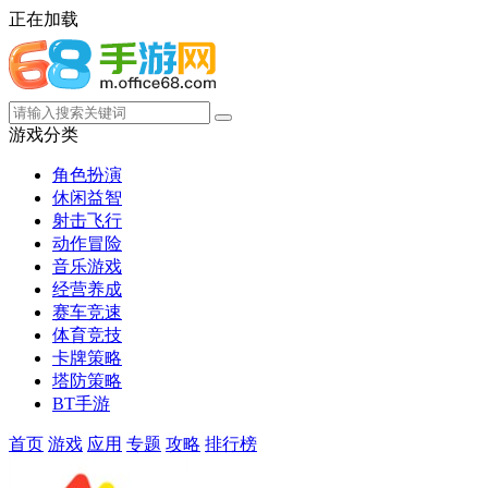
正在加载
游戏分类
角色扮演
休闲益智
射击飞行
动作冒险
音乐游戏
经营养成
赛车竞速
体育竞技
卡牌策略
塔防策略
BT手游
首页
游戏
应用
专题
攻略
排行榜