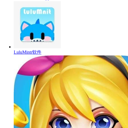
LuluMintr软件