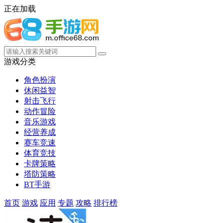
正在加载
游戏分类
角色扮演
休闲益智
射击飞行
动作冒险
音乐游戏
经营养成
赛车竞速
体育竞技
卡牌策略
塔防策略
BT手游
首页
游戏
应用
专题
攻略
排行榜