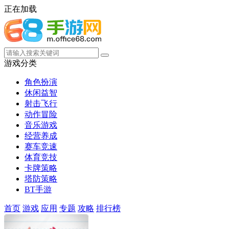
正在加载
游戏分类
角色扮演
休闲益智
射击飞行
动作冒险
音乐游戏
经营养成
赛车竞速
体育竞技
卡牌策略
塔防策略
BT手游
首页
游戏
应用
专题
攻略
排行榜