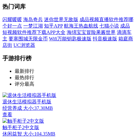
热门词库
闪耀暖暖
海岛奇兵
迷你世界无敌版
成品视频直播软件推荐哪
个好一点
一梦江湖
知乎APP
航海王热血航线
七猫小说
成品
短视频软件推荐下载APP大全
海绵宝宝冒险果酱世界
滴滴车
主
要塞围城无限金币
Wifi万能钥匙极速版
抖音极速版
箱庭商
店街
UC浏览器
手游排行榜
最新排行
最热排行
评分最高
退休生活模拟器手机版
经营养成
大小:37.30MB
查看
触手柜子2中文版
休闲益智
大小:104.35MB