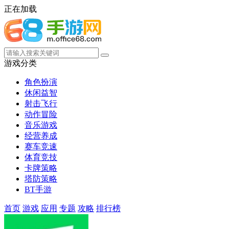
正在加载
游戏分类
角色扮演
休闲益智
射击飞行
动作冒险
音乐游戏
经营养成
赛车竞速
体育竞技
卡牌策略
塔防策略
BT手游
首页
游戏
应用
专题
攻略
排行榜