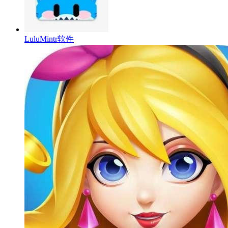
LuluMintr软件