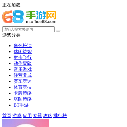
正在加载
游戏分类
角色扮演
休闲益智
射击飞行
动作冒险
音乐游戏
经营养成
赛车竞速
体育竞技
卡牌策略
塔防策略
BT手游
首页
游戏
应用
专题
攻略
排行榜