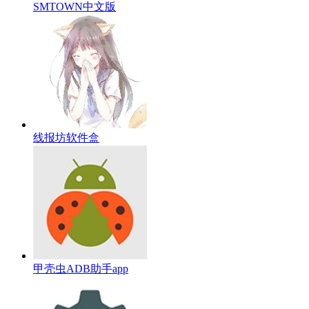
SMTOWN中文版
线报坊软件盒
甲壳虫ADB助手app