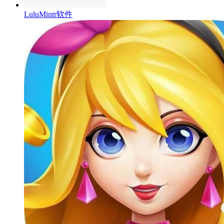
LuluMintr软件