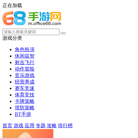
正在加载
游戏分类
角色扮演
休闲益智
射击飞行
动作冒险
音乐游戏
经营养成
赛车竞速
体育竞技
卡牌策略
塔防策略
BT手游
首页
游戏
应用
专题
攻略
排行榜