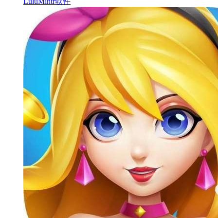
LuluMintr软件