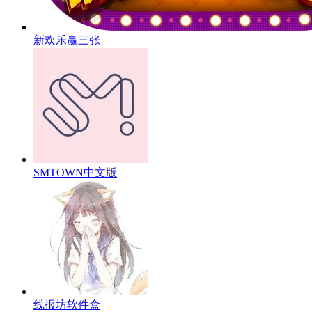
新欢乐赢三张
SMTOWN中文版
线报坊软件盒