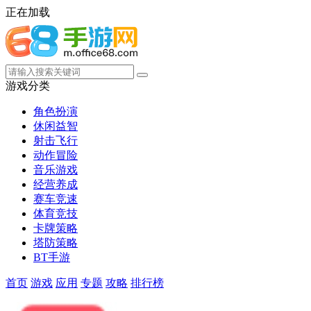
正在加载
游戏分类
角色扮演
休闲益智
射击飞行
动作冒险
音乐游戏
经营养成
赛车竞速
体育竞技
卡牌策略
塔防策略
BT手游
首页
游戏
应用
专题
攻略
排行榜