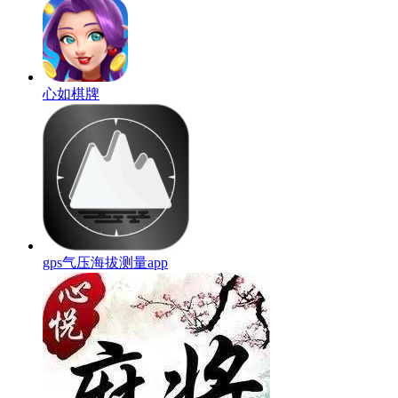
心如棋牌
gps气压海拔测量app