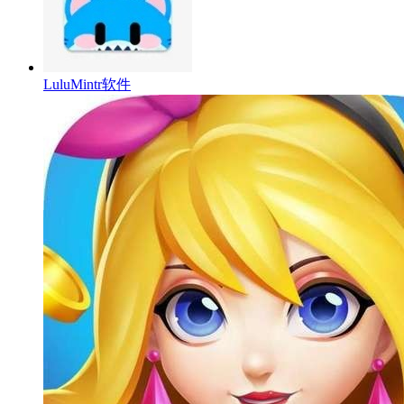
LuluMintr软件