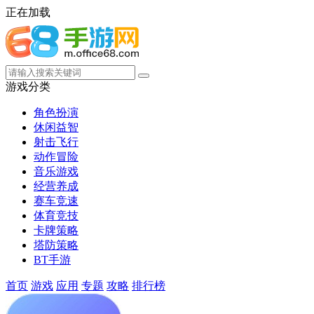
正在加载
游戏分类
角色扮演
休闲益智
射击飞行
动作冒险
音乐游戏
经营养成
赛车竞速
体育竞技
卡牌策略
塔防策略
BT手游
首页
游戏
应用
专题
攻略
排行榜