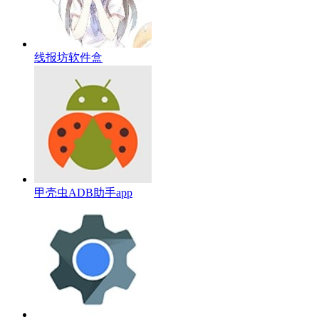
线报坊软件盒
甲壳虫ADB助手app