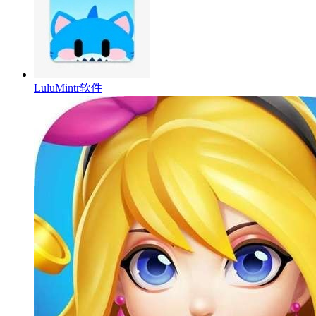
LuluMintr软件