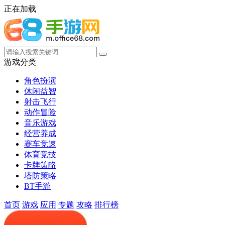
正在加载
游戏分类
角色扮演
休闲益智
射击飞行
动作冒险
音乐游戏
经营养成
赛车竞速
体育竞技
卡牌策略
塔防策略
BT手游
首页
游戏
应用
专题
攻略
排行榜