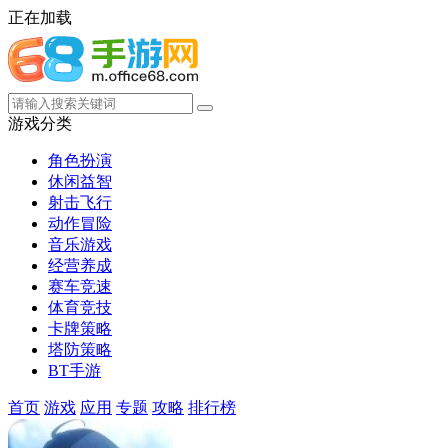
正在加载
游戏分类
角色扮演
休闲益智
射击飞行
动作冒险
音乐游戏
经营养成
赛车竞速
体育竞技
卡牌策略
塔防策略
BT手游
首页
游戏
应用
专题
攻略
排行榜