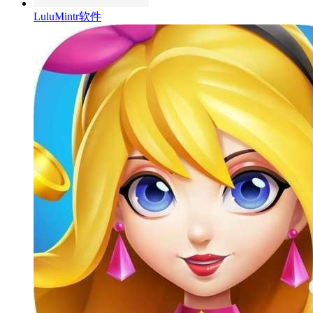
LuluMintr软件