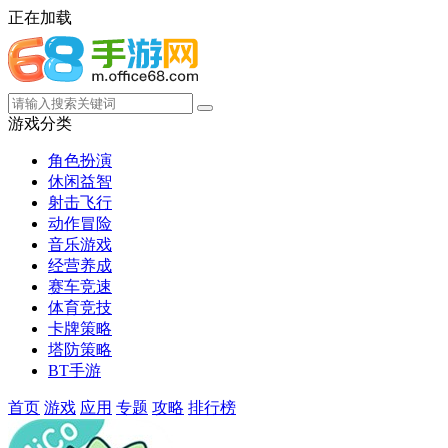
正在加载
游戏分类
角色扮演
休闲益智
射击飞行
动作冒险
音乐游戏
经营养成
赛车竞速
体育竞技
卡牌策略
塔防策略
BT手游
首页
游戏
应用
专题
攻略
排行榜