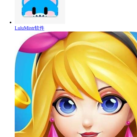
LuluMintr软件