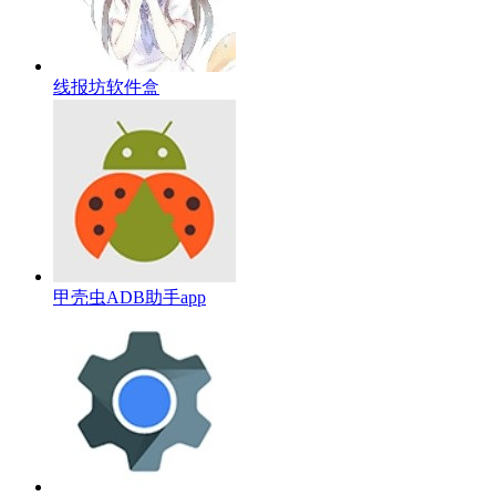
线报坊软件盒
甲壳虫ADB助手app