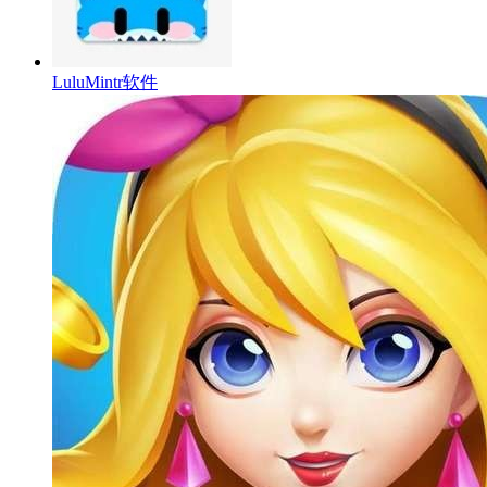
LuluMintr软件