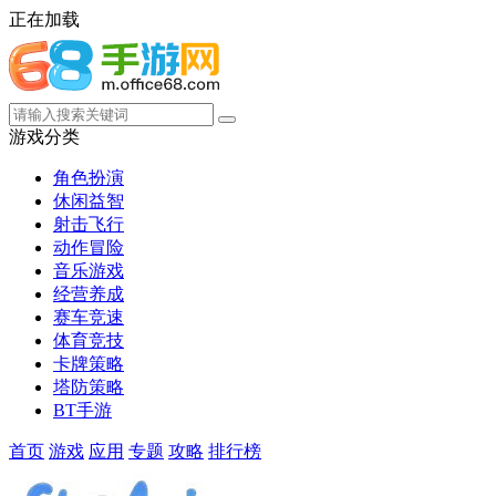
正在加载
游戏分类
角色扮演
休闲益智
射击飞行
动作冒险
音乐游戏
经营养成
赛车竞速
体育竞技
卡牌策略
塔防策略
BT手游
首页
游戏
应用
专题
攻略
排行榜