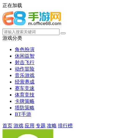
正在加载
游戏分类
角色扮演
休闲益智
射击飞行
动作冒险
音乐游戏
经营养成
赛车竞速
体育竞技
卡牌策略
塔防策略
BT手游
首页
游戏
应用
专题
攻略
排行榜