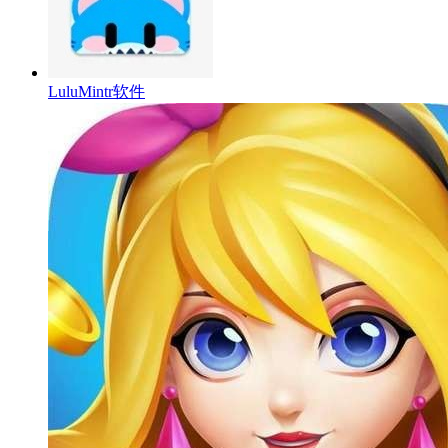
LuluMintr软件