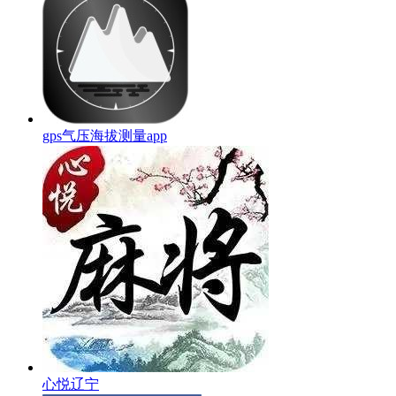
gps气压海拔测量app
心悦辽宁