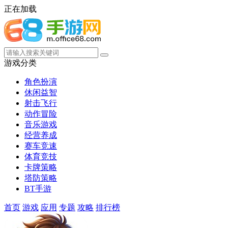
正在加载
游戏分类
角色扮演
休闲益智
射击飞行
动作冒险
音乐游戏
经营养成
赛车竞速
体育竞技
卡牌策略
塔防策略
BT手游
首页
游戏
应用
专题
攻略
排行榜