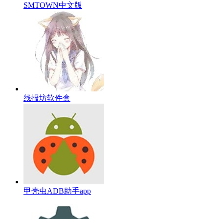
SMTOWN中文版
线报坊软件盒
甲壳虫ADB助手app