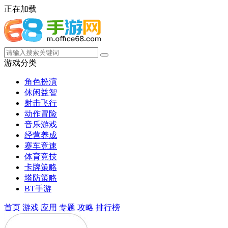
正在加载
游戏分类
角色扮演
休闲益智
射击飞行
动作冒险
音乐游戏
经营养成
赛车竞速
体育竞技
卡牌策略
塔防策略
BT手游
首页
游戏
应用
专题
攻略
排行榜