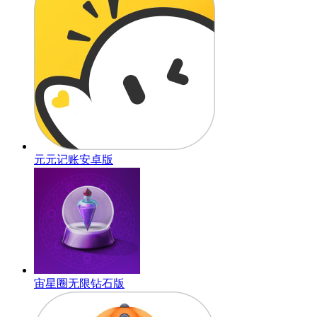
元元记账安卓版
宙星圈无限钻石版