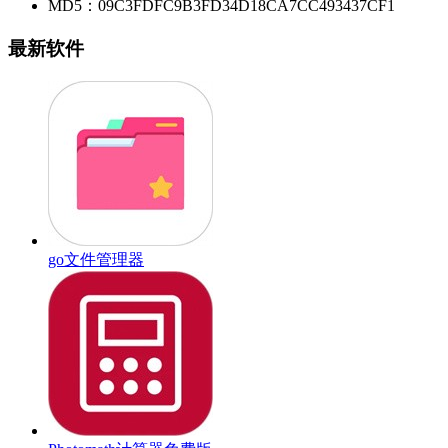
MD5：
09C3FDFC9B3FD34D18CA7CC493437CF1
最新软件
go文件管理器