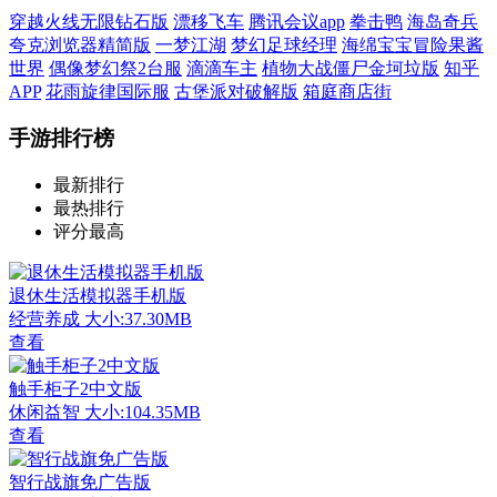
穿越火线无限钻石版
漂移飞车
腾讯会议app
拳击鸭
海岛奇兵
夸克浏览器精简版
一梦江湖
梦幻足球经理
海绵宝宝冒险果酱
世界
偶像梦幻祭2台服
滴滴车主
植物大战僵尸金坷垃版
知乎
APP
花雨旋律国际服
古堡派对破解版
箱庭商店街
手游排行榜
最新排行
最热排行
评分最高
退休生活模拟器手机版
经营养成
大小:37.30MB
查看
触手柜子2中文版
休闲益智
大小:104.35MB
查看
智行战旗免广告版