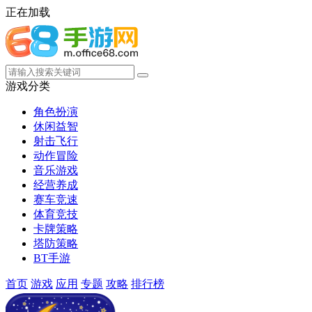
正在加载
游戏分类
角色扮演
休闲益智
射击飞行
动作冒险
音乐游戏
经营养成
赛车竞速
体育竞技
卡牌策略
塔防策略
BT手游
首页
游戏
应用
专题
攻略
排行榜