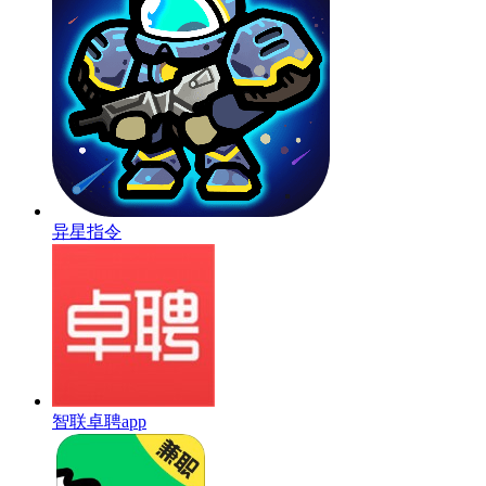
异星指令
智联卓聘app