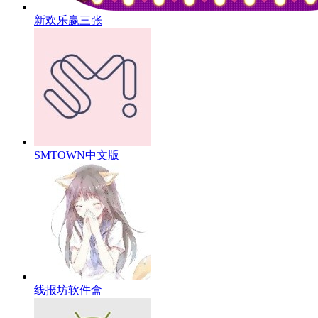
新欢乐赢三张
SMTOWN中文版
线报坊软件盒