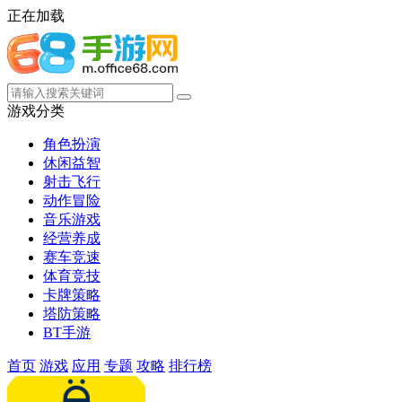
正在加载
游戏分类
角色扮演
休闲益智
射击飞行
动作冒险
音乐游戏
经营养成
赛车竞速
体育竞技
卡牌策略
塔防策略
BT手游
首页
游戏
应用
专题
攻略
排行榜