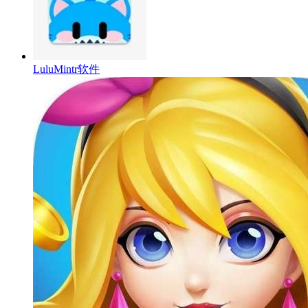
LuluMintr软件