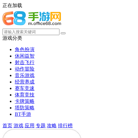
正在加载
游戏分类
角色扮演
休闲益智
射击飞行
动作冒险
音乐游戏
经营养成
赛车竞速
体育竞技
卡牌策略
塔防策略
BT手游
首页
游戏
应用
专题
攻略
排行榜